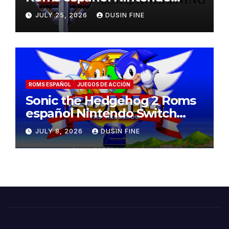
Switch (V1.2)
JULY 25, 2026
DUSIN FINE
ROMS ESPAÑOL
JUEGOS DE ACCIÓN
Sonic the Hedgehog 2 Roms
español Nintendo Switch
(v1.0.2)
JULY 8, 2026
DUSIN FINE