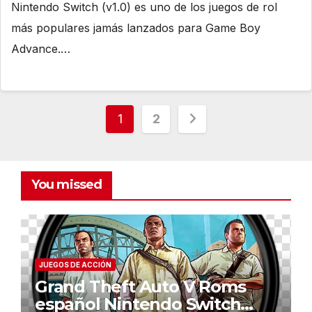
Nintendo Switch (v1.0) es uno de los juegos de rol
más populares jamás lanzados para Game Boy
Advance.…
Posts
1
2
pagination
You missed
JUEGOS DE ACCIÓN
Grand Theft Auto V Roms
español Nintendo Switch