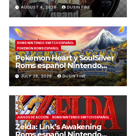
(v1.2.1)
AUGUST 4, 2026
DUSIN FINE
ROMS NINTENDO SWITCH ESPAÑOL
POKEMON ROMS ESPAÑOL
Pokémon Heart y SoulSilver
Roms español Nintendo
Switch (v1.2.1)
JULY 26, 2026
DUSIN FINE
JUEGOS DE ACCIÓN
ROMS NINTENDO SWITCH ESPAÑOL
Zelda: Link’s Awakening
Roms español Nintendo